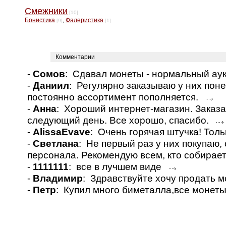
Смежники
[10]
Бонистика
,
Фалеристика
[9]
[1]
Комментарии
-
Сомов
: Сдавал монеты - нормальный а
-
Даниил
: Регулярно заказываю у них пон
постоянно ассортимент пополняется.
-
Анна
: Хороший интернет-магазин. Заказа
следующий день. Все хорошо, спасибо.
-
AlissaEvave
: Очень горячая штучка! Толь
-
Светлана
: Не первый раз у них покупаю
персонала. Рекомендую всем, кто собирае
-
1111111
: все в лучшем виде
-
Владимир
: Здравствуйте хочу продать 
-
Петр
: Купил много биметалла,все монет