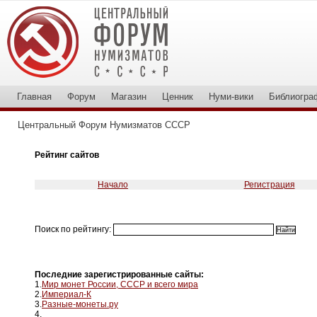
Главная
Форум
Магазин
Ценник
Нуми-вики
Библиогра
Центральный Форум Нумизматов СССР
Рейтинг сайтов
Начало
Регистрация
Поиск по рейтингу:
Последние зарегистрированные сайты:
1.
Мир монет России, СССР и всего мира
2.
Империал-К
3.
Разные-монеты.ру
4.