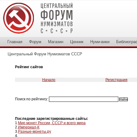
Главная
Форум
Магазин
Ценник
Нуми-вики
Библиогра
Центральный Форум Нумизматов СССР
Рейтинг сайтов
Начало
Регистрация
Поиск по рейтингу:
Последние зарегистрированные сайты:
1.
Мир монет России, СССР и всего мира
2.
Империал-К
3.
Разные-монеты.ру
4.