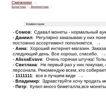
Смежники
[10]
Бонистика
,
Фалеристика
[9]
[1]
Комментарии
-
Сомов
: Сдавал монеты - нормальный а
-
Даниил
: Регулярно заказываю у них пон
постоянно ассортимент пополняется.
-
Анна
: Хороший интернет-магазин. Заказа
следующий день. Все хорошо, спасибо.
-
AlissaEvave
: Очень горячая штучка! Толь
-
Светлана
: Не первый раз у них покупаю
персонала. Рекомендую всем, кто собирае
-
1111111
: все в лучшем виде
-
Владимир
: Здравствуйте хочу продать 
-
Петр
: Купил много биметалла,все монет