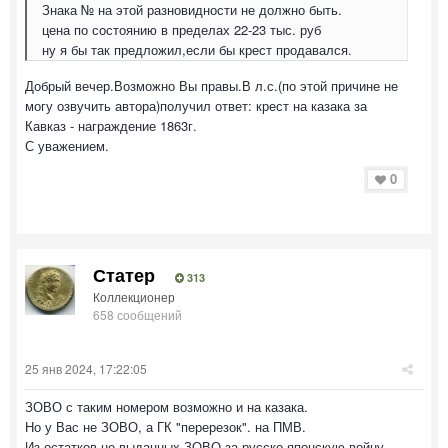
Знака № на этой разновидности не должно быть.
цена по состоянию в пределах 22-23 тыс. руб
ну я бы так предложил,если бы крест продавался.
Добрый вечер.Возможно Вы правы.В л.с.(по этой причине не
могу озвучить автора)получил ответ: крест на казака за
Кавказ - награждение 1863г.
С уважением.
0
Статер
313
Коллекционер
658 сообщений
25 янв 2024, 17:22:05
ЗОВО с таким номером возможно и на казака.
Но у Вас не ЗОВО, а ГК "перерезок". на ПМВ.
Из остатков не выданных ЗОВО за русско-японскую войну,