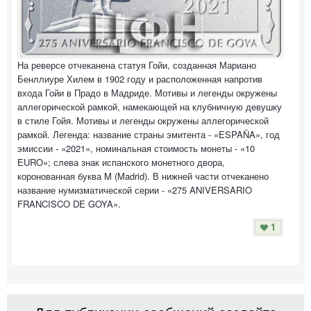
На реверсе отчеканена статуя Гойи, созданная Мариано
Бенллиуре Хилем в 1902 году и расположенная напротив
входа Гойи в Прадо в Мадриде. Мотивы и легенды окружены
аллегорической рамкой, намекающей на клубничную девушку
в стиле Гойя. Мотивы и легенды окружены аллегорической
рамкой. Легенда: название страны эмитента - «ESPAÑA», год
эмиссии - «2021», номинальная стоимость монеты - «10
EURO»; слева знак испанского монетного двора,
коронованная буква M (Madrid). В нижней части отчеканено
название нумизматической серии - «275 ANIVERSARIO
FRANCISCO DE GOYA».
1