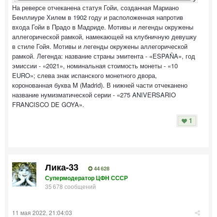
На реверсе отчеканена статуя Гойи, созданная Мариано
Бенллиуре Хилем в 1902 году и расположенная напротив
входа Гойи в Прадо в Мадриде. Мотивы и легенды окружены
аллегорической рамкой, намекающей на клубничную девушку
в стиле Гойя. Мотивы и легенды окружены аллегорической
рамкой. Легенда: название страны эмитента - «ESPAÑA», год
эмиссии - «2021», номинальная стоимость монеты - «10
EURO»; слева знак испанского монетного двора,
коронованная буква M (Madrid). В нижней части отчеканено
название нумизматической серии - «275 ANIVERSARIO
FRANCISCO DE GOYA».
1
Лика-33
44 628
Супермодератор ЦФН СССР
35 678 сообщений
11 мая 2022, 21:04:03