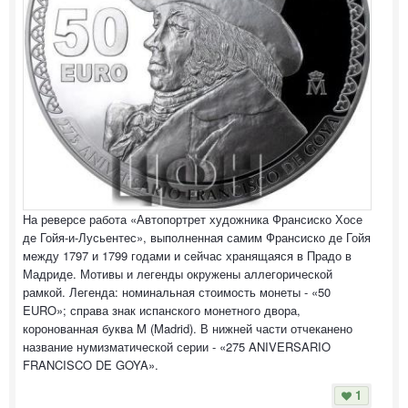
На реверсе работа «Автопортрет художника Франсиско Хосе
де Гойя-и-Лусьентес», выполненная самим Франсиско де Гойя
между 1797 и 1799 годами и сейчас хранящаяся в Прадо в
Мадриде. Мотивы и легенды окружены аллегорической
рамкой. Легенда: номинальная стоимость монеты - «50
EURO»; справа знак испанского монетного двора,
коронованная буква M (Madrid). В нижней части отчеканено
название нумизматической серии - «275 ANIVERSARIO
FRANCISCO DE GOYA».
1