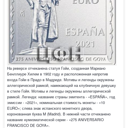
На реверсе отчеканена статуя Гойи, созданная Мариано
Бенллиуре Хилем в 1902 году и расположенная напротив
входа Гойи в Прадо в Мадриде. Мотивы и легенды окружены
аллегорической рамкой, намекающей на клубничную девушку
в стиле Гойя. Мотивы и легенды окружены аллегорической
рамкой. Легенда: название страны эмитента - «ESPAÑA», год
эмиссии - «2021», номинальная стоимость монеты - «10
EURO»; слева знак испанского монетного двора,
коронованная буква M (Madrid). В нижней части отчеканено
название нумизматической серии - «275 ANIVERSARIO
FRANCISCO DE GOYA».