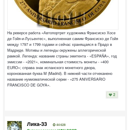
На реверсе работа «Автопортрет художника Франсиско Хосе
де Гойя-и-Лусьентес», выполненная самим Франсиско де Гойя
между 1797 и 1799 годами и сейчас хранящаяся в Прадо в
Мадриде. Мотивы и легенды окружены аллегорической
рамкой. Легенда: название страны эмитента - «ESPAÑA», год
эмиссии - «2021», номинальная стоимость монеты - «400
EURO»; справа знак испанского монетного двора,
коронованная буква M (Madrid). В нижней части отчеканено
название нумизматической серии - «275 ANIVERSARIO
FRANCISCO DE GOYA».
2
Лика-33
44 628