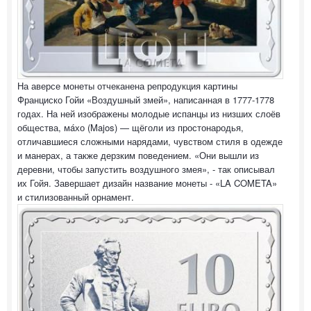
На аверсе монеты отчеканена репродукция картины
Франциско Гойи «Воздушный змей», написанная в 1777-1778
годах. На ней изображены молодые испанцы из низших слоёв
общества, мáхо (Majos) — щёголи из простонародья,
отличавшиеся сложными нарядами, чувством стиля в одежде
и манерах, а также дерзким поведением. «Они вышли из
деревни, чтобы запустить воздушного змея», - так описывал
их Гойя. Завершает дизайн название монеты - «LA COMETA»
и стилизованный орнамент.