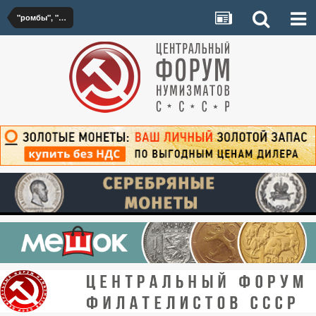
"ромбы", "гробики" и т.д.