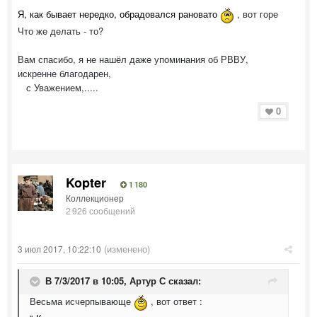
Я, как бывает нередко, обрадовался рановато
, вот горе
Что же делать - то?
Вам спасибо, я не нашёл даже упоминания об РВВУ,
искренне благодарен,
с Уважением,.....
0
Kopter
1 180
Коллекционер
2 926 сообщений
(изменено)
3 июл 2017, 10:22:10
В 7/3/2017 в 10:05,
Артур С
сказал:
Весьма исчерпывающе
, вот ответ :