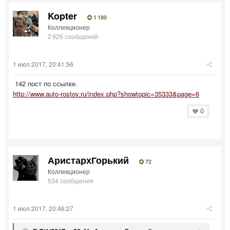
Kopter
1 180
Коллекционер
2 926 сообщений
1 июл 2017, 20:41:56
142 пост по ссылке.
http://www.auto-rostov.ru/index.php?showtopic=35333&page=6
0
АристархГорький
72
Коллекционер
534 сообщения
1 июл 2017, 20:46:27