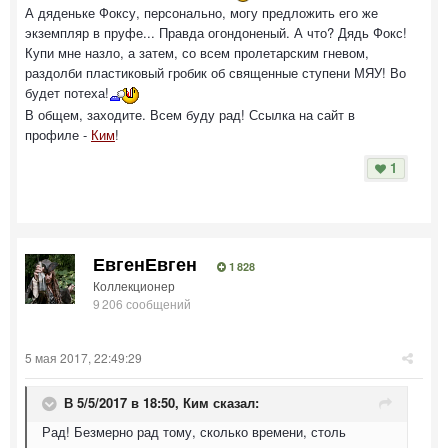
А дяденьке Фоксу, персонально, могу предложить его же
экземпляр в пруфе... Правда огондоненый. А что? Дядь Фокс!
Купи мне назло, а затем, со всем пролетарским гневом,
раздолби пластиковый гробик об священные ступени МЯУ! Во
будет потеха!
В общем, заходите. Всем буду рад! Ссылка на сайт в
профиле -
Ким
!
1
ЕвгенЕвген
1 828
Коллекционер
9 206 сообщений
5 мая 2017, 22:49:29
В 5/5/2017 в 18:50,
Ким
сказал:
Рад! Безмерно рад тому, сколько времени, столь