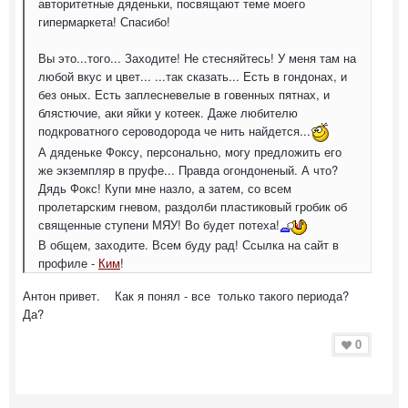
авторитетные дяденьки, посвящают теме моего
гипермаркета! Спасибо!
Вы это...того... Заходите! Не стесняйтесь! У меня там на
любой вкус и цвет... ...так сказать... Есть в гондонах, и
без оных. Есть заплесневелые в говенных пятнах, и
блястючие, аки яйки у котеек. Даже любителю
подкроватного сероводорода че нить найдется...
А дяденьке Фоксу, персонально, могу предложить его
же экземпляр в пруфе... Правда огондоненый. А что?
Дядь Фокс! Купи мне назло, а затем, со всем
пролетарским гневом, раздолби пластиковый гробик об
священные ступени МЯУ! Во будет потеха!
В общем, заходите. Всем буду рад! Ссылка на сайт в
профиле -
Ким
!
Антон привет. Как я понял - все только такого периода?
Да?
0