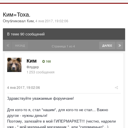
Ким=Тоха.
Опубликовал Ким
,
4 янв 2017, 19:02:06
В теме 90 сообщений
НАЗАД
ДАЛЕЕ
Страница 1 из 4
Ким
168
Флудер
1 253 сообщения
4 янв 2017, 19:02:06
Здравствуйте уважаемые форумчане!
Для кого-то я, стал "нашим", для кого-то не стал... Важно
другое - нужны деньги!
Поэтому, залезайте в мой ГИПЕРМАРКЕТ!!! (честно, надоели
уже - " мой маленький магазинчик ", или "скромненько"...)