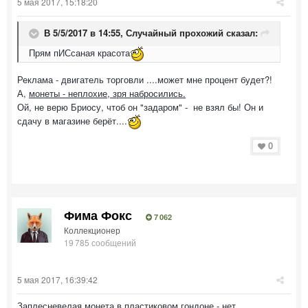
5 мая 2017, 15:18:20
В 5/5/2017 в 14:55,
Случайный прохожий
сказал:
Прям пИСсаная красота
Реклама - двигатель торговли ....может мне процент будет?!
А,
монеты - неплохие, зря набросились.
Ой, не верю Бриосу, чтоб он "задаром" - не взял бы! Он и
сдачу в магазине берёт....
0
Фима Фокс
7 062
Коллекционер
19 785 сообщений
5 мая 2017, 16:39:42
Заплесневелая монета в пластиковом гондоне - нет