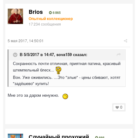
Brios
6 865
Опытный коллекционер
17 234 сообщения
5 мая 2017, 14:50:01
В 5/5/2017 в 14:47,
sova159
сказал:
Сохранность почти отличная, приятная патина, красивый
штемпельный блеск...
Вон. Уже оживились. ...Это "злые" - цены сбивают, хотят
"задёшево" купить!
Мне это за даром ненужно.
0
Случайный прохожий
666