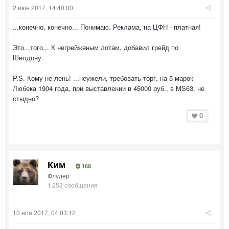
2 июн 2017, 14:40:00
...конечно, конечно... Понимаю. Реклама, на ЦФН - платная!
Это...того... К негрейженым лотам, добавил грейд по
Шелдону.
P.S. Кому не лень! ...неужели, требовать торг, на 5 марок
Любека 1904 года, при выставлении в 45000 руб., в MS63, не
стыдно?
0
Ким
168
Флудер
1 253 сообщения
10 ноя 2017, 04:03:12