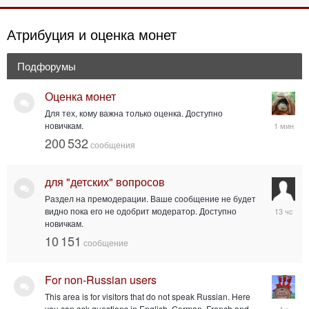
Атрибуция и оценка монет
Подфорумы
Оценка монет
Для тех, кому важна только оценка. Доступно
сегодня,
новичкам.
06:26:29
200 532
сообщения
для "детских" вопросов
Раздел на премодерации. Ваше сообщение не будет
вчера,
видно пока его не одобрит модератор. Доступно
16:53:41
новичкам.
10 151
сообщение
For non-Russian users
This area is for visitors that do not speak Russian. Here
20
you can ask questions in English, German, French and