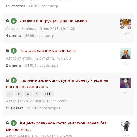
2019,
29
ответов
60 911
просмотр
08:19:31
краткая инструкция для новичков
Автор
нахалёнок
,
10 ноя 2013, 19:11:30
11
4
ответа
36 091
просмотр
ноя
2013,
05:05:07
Часто задаваемые вопросы
Автор
cyTyr33u
,
12 окт 2012, 16:02:06
20
2
ответа
34 859
просмотров
дек
2014,
23:36:58
Наличие желающих купить монету - еще не
повод ее выставлять
4
1
2
3
4
11
дек
Автор
Тапир
,
27 ноя 2014, 11:53:05
2014,
06:34:29
261
ответ
33 140
просмотров
Акцентированное фото участков монет без
микроскопа.
28
Автор
MAMOHT
,
28 дек 2014, 09:52:29