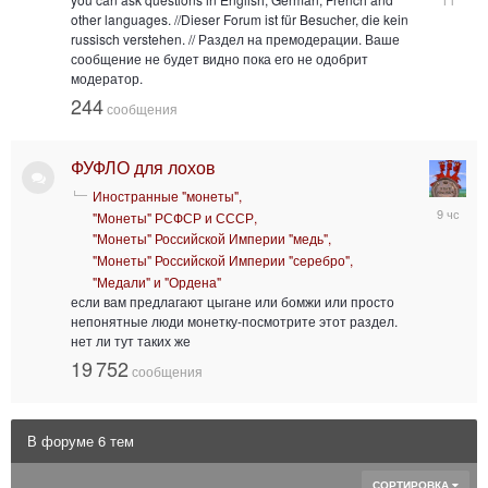
мая
other languages. //Dieser Forum ist für Besucher, die kein
2025,
russisch verstehen. // Раздел на премодерации. Ваше
09:30:39
сообщение не будет видно пока его не одобрит
модератор.
244
сообщения
ФУФЛО для лохов
Иностранные "монеты"
вчера,
"Монеты" РСФСР и СССР
20:35:14
"Монеты" Российской Империи "медь"
"Монеты" Российской Империи "серебро"
"Медали" и "Ордена"
если вам предлагают цыгане или бомжи или просто
непонятные люди монетку-посмотрите этот раздел.
нет ли тут таких же
19 752
сообщения
В форуме 6 тем
СОРТИРОВКА