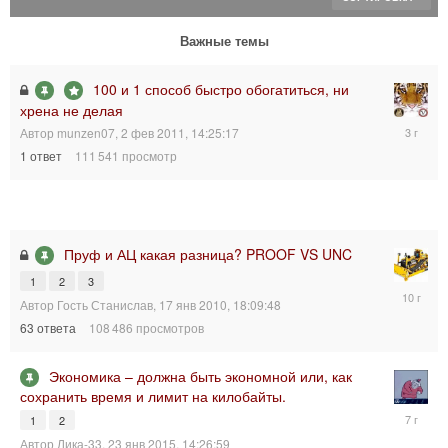
Важные темы
100 и 1 способ быстро обогатиться, ни
хрена не делая
23
Автор
munzen07
,
2 фев 2011, 14:25:17
мая
1
ответ
111 541
просмотр
2023,
16:02:12
Пруф и АЦ какая разница? PROOF VS UNC
1
2
3
20
Автор
Гость Станислав
,
17 янв 2010, 18:09:48
июл
2016,
63
ответа
108 486
просмотров
11:01:53
Экономика – должна быть экономной или, как
сохранить время и лимит на килобайты.
21
1
2
мар
Автор
Лика-33
,
23 янв 2015, 14:26:59