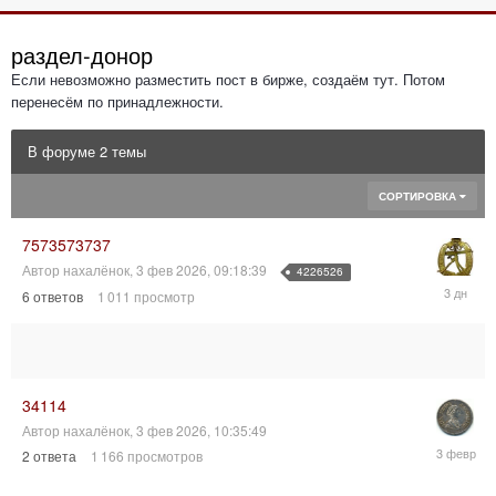
раздел-донор
Если невозможно разместить пост в бирже, создаём тут. Потом
перенесём по принадлежности.
В форуме 2 темы
СОРТИРОВКА
7573573737
Автор
нахалёнок
,
3 фев 2026, 09:18:39
4226526
4
6
ответов
1 011
просмотр
авг
2026,
02:28:09
34114
Автор
нахалёнок
,
3 фев 2026, 10:35:49
3
2
ответа
1 166
просмотров
фев
2026,