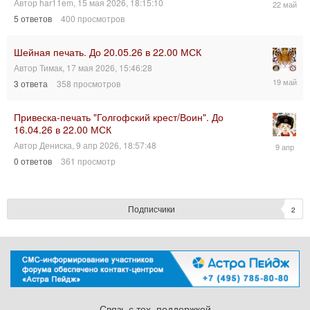
Автор
har11em
,
15 мая 2026, 18:15:10
мая
5
ответов
400
просмотров
2026,
19:01:47
Шейная печать. До 20.05.26 в 22.00 МСК
Автор
Тимак
,
17 мая 2026, 15:46:28
19
3
ответа
358
просмотров
мая
2026,
12:16:47
Привеска-печать "Голгофский крест/Воин". До
16.04.26 в 22.00 МСК
9
Автор
Дениска
,
9 апр 2026, 18:57:48
апр
0
ответов
361
просмотр
2026,
18:57:48
Подписчики
2
Связь с тех. поддержкой