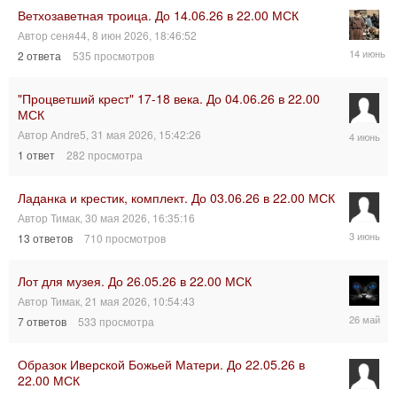
Ветхозаветная троица. До 14.06.26 в 22.00 МСК
Автор
сеня44
,
8 июн 2026, 18:46:52
14
2
ответа
535
просмотров
июн
2026,
18:54:21
"Процветший крест" 17-18 века. До 04.06.26 в 22.00
МСК
4
Автор
Andre5
,
31 мая 2026, 15:42:26
июн
1
ответ
282
просмотра
2026,
09:35:47
Ладанка и крестик, комплект. До 03.06.26 в 22.00 МСК
Автор
Тимак
,
30 мая 2026, 16:35:16
3
13
ответов
710
просмотров
июн
2026,
18:56:54
Лот для музея. До 26.05.26 в 22.00 МСК
Автор
Тимак
,
21 мая 2026, 10:54:43
26
7
ответов
533
просмотра
мая
2026,
16:50:11
Образок Иверской Божьей Матери. До 22.05.26 в
22.00 МСК
22