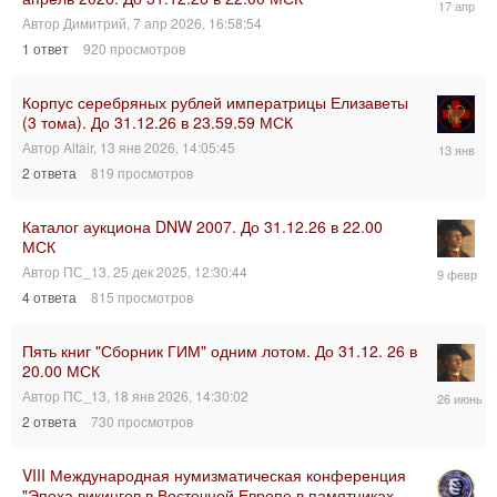
апр
Автор
Димитрий
,
7 апр 2026, 16:58:54
2026,
1
ответ
920
просмотров
19:10:19
Корпус серебряных рублей императрицы Елизаветы
(3 тома). До 31.12.26 в 23.59.59 МСК
13
Автор
Altair
,
13 янв 2026, 14:05:45
янв
2
ответа
819
просмотров
2026,
17:08:55
Каталог аукциона DNW 2007. До 31.12.26 в 22.00
МСК
9
Автор
ПС_13
,
25 дек 2025, 12:30:44
фев
4
ответа
815
просмотров
2026,
08:26:51
Пять книг "Сборник ГИМ" одним лотом. До 31.12. 26 в
20.00 МСК
26
Автор
ПС_13
,
18 янв 2026, 14:30:02
июн
2
ответа
730
просмотров
2026,
16:58:51
VIII Международная нумизматическая конференция
"Эпоха викингов в Восточной Европе в памятниках