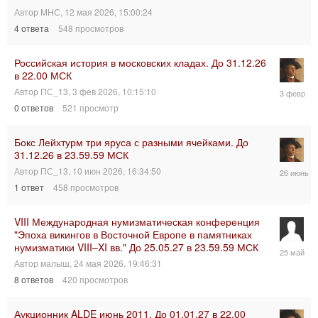
2026,
Автор
МНС
,
12 мая 2026, 15:00:24
19:16:42
4
ответа
548
просмотров
Российская история в московских кладах. До 31.12.26
в 22.00 МСК
3
Автор
ПС_13
,
3 фев 2026, 10:15:10
фев
0
ответов
521
просмотр
2026,
10:15:10
Бокс Лейхтурм три яруса с разными ячейками. До
31.12.26 в 23.59.59 МСК
26
Автор
ПС_13
,
10 июн 2026, 16:34:50
июн
1
ответ
458
просмотров
2026,
17:20:57
VIII Международная нумизматическая конференция
"Эпоха викингов в Восточной Европе в памятниках
нумизматики VIII–XI вв." До 25.05.27 в 23.59.59 МСК
25
мая
Автор
малыш
,
24 мая 2026, 19:46:31
2026,
8
ответов
420
просмотров
20:45:37
Аукционник ALDE июнь 2011. До 01.01.27 в 22.00