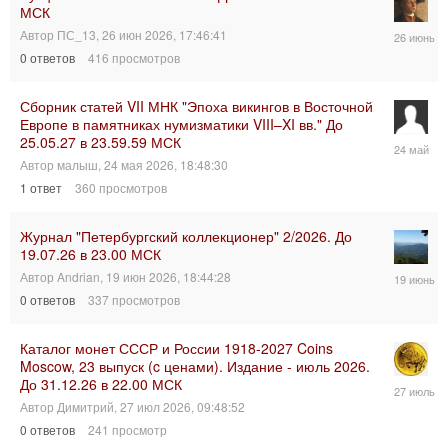
МСК
26
Автор
ПС_13
,
26 июн 2026, 17:46:41
июн
0
ответов
416
просмотров
2026,
17:46:41
Сборник статей VII МНК "Эпоха викингов в Восточной
Европе в памятниках нумизматики VIII–XI вв." До
25.05.27 в 23.59.59 МСК
24
мая
Автор
малыш
,
24 мая 2026, 18:48:30
2026,
1
ответ
360
просмотров
20:49:25
Журнал "Петербургский коллекционер" 2/2026. До
19.07.26 в 23.00 МСК
19
Автор
Andrian
,
19 июн 2026, 18:44:28
июн
0
ответов
337
просмотров
2026,
18:44:28
Каталог монет СССР и России 1918-2027 Coins
Moscow, 23 выпуск (c ценами). Издание - июль 2026.
До 31.12.26 в 22.00 МСК
27
июл
Автор
Димитрий
,
27 июл 2026, 09:48:52
2026,
0
ответов
241
просмотр
09:48:53