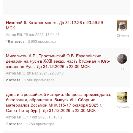
Николай II. Каталог монет. До 31.12.26 в 23.59.59
МСК
29
Автор
Elif
,
25 дек 2025, 18:04:46
июл
16
ответов
2 903
просмотра
2026,
14:20:33
Михельсон А.Р., Тростьянский О.В. Европейские
денарии на Руси в X-XII веках. Часть I: Южная и Юго-
западная Русь. До 31.12.2026 в 23.00 МСК
29
июл
Автор
МНС
,
20 мар 2024, 22:50:47
2025,
2
ответа
2 580
просмотров
19:23:03
Деньги в российской истории. Вопросы производства,
бытования, обращения. Выпуск VIII. Сборник
материалов Восьмой МНК (15-17 октября 2025 г.,
12
Санкт-Петербург). До 31.12.2026 в 23.00 МСК
ноя
2025,
Автор
МНС
,
17 окт 2025, 15:18:02
22:07:35
7
ответов
1 753
просмотра