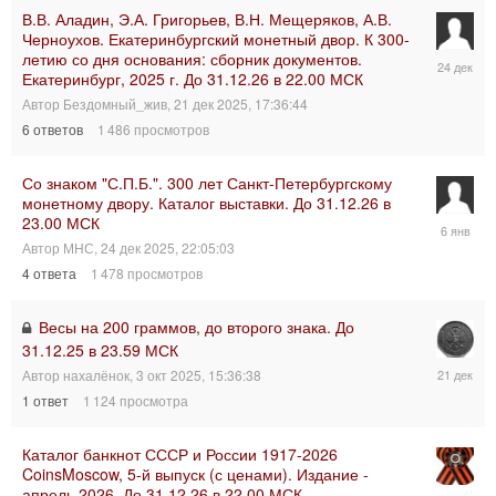
В.В. Аладин, Э.А. Григорьев, В.Н. Мещеряков, А.В.
Черноухов. Екатеринбургский монетный двор. К 300-
летию со дня основания: сборник документов.
24
Екатеринбург, 2025 г. До 31.12.26 в 22.00 МСК
дек
2025,
Автор
Бездомный_жив
,
21 дек 2025, 17:36:44
17:23:26
6
ответов
1 486
просмотров
Со знаком "С.П.Б.". 300 лет Санкт-Петербургскому
монетному двору. Каталог выставки. До 31.12.26 в
23.00 МСК
6
янв
Автор
МНС
,
24 дек 2025, 22:05:03
2026,
4
ответа
1 478
просмотров
01:26:02
Весы на 200 граммов, до второго знака. До
31.12.25 в 23.59 МСК
21
Автор
нахалёнок
,
3 окт 2025, 15:36:38
дек
1
ответ
1 124
просмотра
2025,
18:31:30
Каталог банкнот СССР и России 1917-2026
CoinsMoscow, 5-й выпуск (с ценами). Издание -
апрель 2026. До 31.12.26 в 22.00 МСК
17