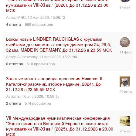
нумизматики VIII-XI вв." (2026). До 31.12.26 в 23.00
27
МСК
мая
2026,
Автор
МНС
,
12 мая 2026, 15:06:12
14:21:44
4
ответа
669
просмотров
Боксы новые LINDNER RAUCHGLAS с круглыми
ячейками для монетных капсул диаметром 24; 29,5;
32 мм. MADE IN GERMANY. До 31.12.26 в 23.59 МСК
11
фев
Автор
Sklifosovsky
,
11 фев 2026, 16:21:00
2026,
0
ответов
610
просмотров
16:21:00
Золотые монеты периода правления Николая II.
Каталог-справочник, второе издание, 2024г. До
31.12.26 в 23.59.59 МСК
29
июл
Автор
Elif
,
6 апр 2026, 10:59:15
2026,
2
ответа
574
просмотра
14:18:51
VII Международная нумизматическая конференция
"Эпоха викингов в Восточной Европе в памятниках
нумизматики VIII-XI вв." (2025). До 31.12.2026 в 23.00
25
МСК
мая