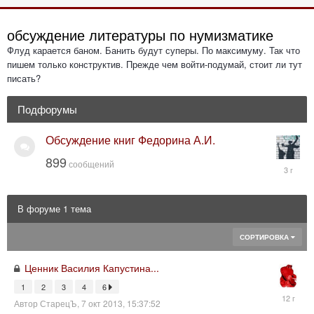
обсуждение литературы по нумизматике
Флуд карается баном. Банить будут суперы. По максимуму. Так что
пишем только конструктив. Прежде чем войти-подумай, стоит ли тут
писать?
Подфорумы
Обсуждение книг Федорина А.И.
899
сообщений
26
мая
2023,
11:31:45
В форуме 1 тема
СОРТИРОВКА
Ценник Василия Капустина...
1
2
3
4
6
14
Автор
СтарецЪ
,
7 окт 2013, 15:37:52
окт