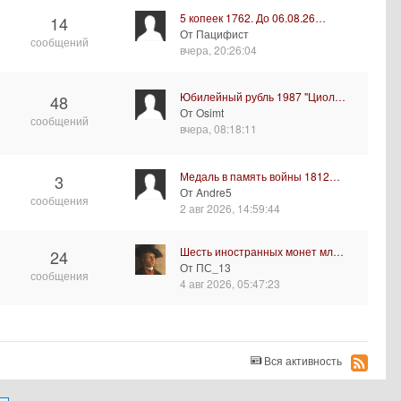
5 копеек 1762. До 06.08.26…
14
От Пацифист
сообщений
вчера, 20:26:04
Юбилейный рубль 1987 "Циол…
48
От Osimt
сообщений
вчера, 08:18:11
Медаль в память войны 1812…
3
От Andre5
сообщения
2 авг 2026, 14:59:44
Шесть иностранных монет мл…
24
От ПС_13
сообщения
4 авг 2026, 05:47:23
Вся активность