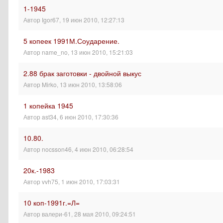
1-1945
Автор
Igor67
,
19 июн 2010, 12:27:13
5 копеек 1991М.Соударение.
Автор
name_no
,
13 июн 2010, 15:21:03
2.88 брак заготовки - двойной выкус
Автор
Mirko
,
13 июн 2010, 13:58:06
1 копейка 1945
Автор
ast34
,
6 июн 2010, 17:30:36
10.80.
Автор
nocsson46
,
4 июн 2010, 06:28:54
20к.-1983
Автор
vvh75
,
1 июн 2010, 17:03:31
10 коп-1991г.=Л=
Автор
валери-61
,
28 мая 2010, 09:24:51