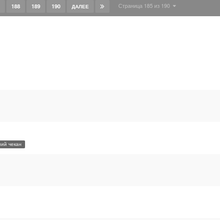
Страница 185 из 190
188
189
190
ДАЛЕЕ
ий чекан