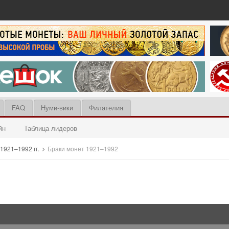
FAQ
Нуми-вики
Филателия
йн
Таблица лидеров
921–1992 гг.
Браки монет 1921–1992