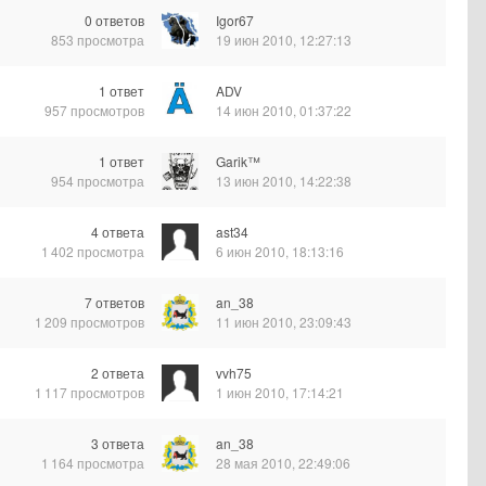
0
ответов
Igor67
853
просмотра
19 июн 2010, 12:27:13
1
ответ
ADV
957
просмотров
14 июн 2010, 01:37:22
1
ответ
Garik™
954
просмотра
13 июн 2010, 14:22:38
4
ответа
ast34
1 402
просмотра
6 июн 2010, 18:13:16
7
ответов
an_38
1 209
просмотров
11 июн 2010, 23:09:43
2
ответа
vvh75
1 117
просмотров
1 июн 2010, 17:14:21
3
ответа
an_38
1 164
просмотра
28 мая 2010, 22:49:06