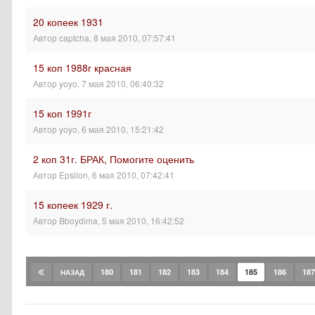
20 копеек 1931
Автор
captcha
,
8 мая 2010, 07:57:41
15 коп 1988г красная
Автор
yoyo
,
7 мая 2010, 06:40:32
15 коп 1991г
Автор
yoyo
,
6 мая 2010, 15:21:42
2 коп 31г. БРАК, Помогите оценить
Автор
Epsilon
,
6 мая 2010, 07:42:41
15 копеек 1929 г.
Автор
Bboydima
,
5 мая 2010, 16:42:52
180
181
182
183
184
185
186
187
НАЗАД