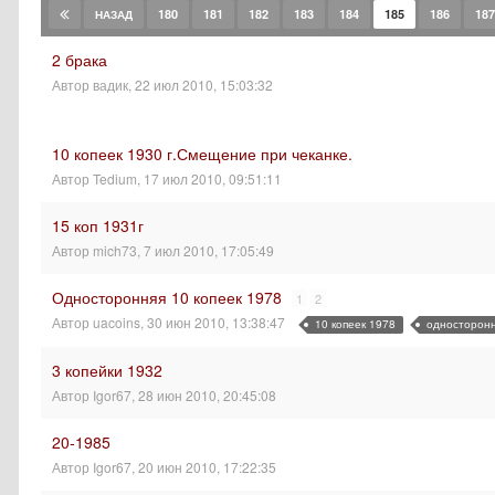
180
181
182
183
184
185
186
187
НАЗАД
2 брака
Автор
вадик
,
22 июл 2010, 15:03:32
10 копеек 1930 г.Смещение при чеканке.
Автор
Tedium
,
17 июл 2010, 09:51:11
15 коп 1931г
Автор
mich73
,
7 июл 2010, 17:05:49
Односторонняя 10 копеек 1978
1
2
Автор
uacoins
,
30 июн 2010, 13:38:47
10 копеек 1978
односторонн
3 копейки 1932
Автор
Igor67
,
28 июн 2010, 20:45:08
20-1985
Автор
Igor67
,
20 июн 2010, 17:22:35